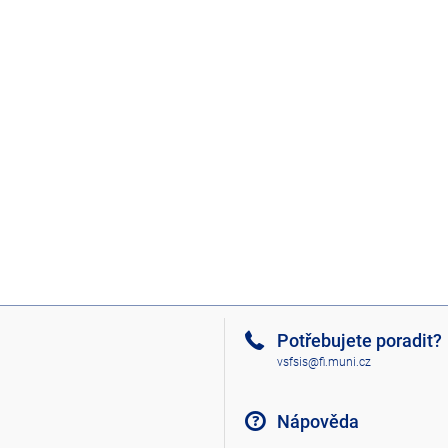
Potřebujete poradit?
vsfsis@fi.muni.cz
Nápověda