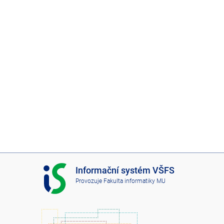
I
Informační systém VŠFS
S
Provozuje
Fakulta informatiky MU
V
Š
F
S