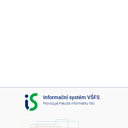
I
Informační systém VŠFS
S
Provozuje
Fakulta informatiky MU
V
Š
F
S