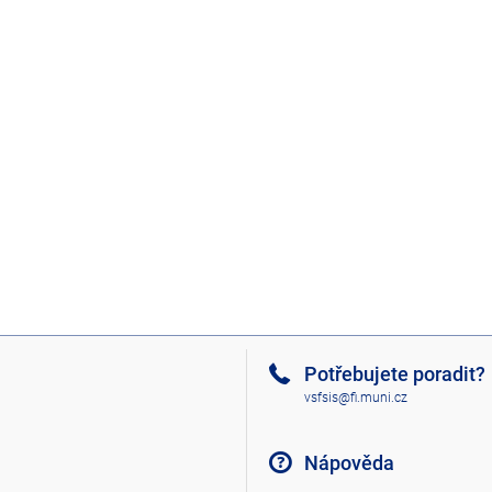
Potřebujete poradit?
vsfsis@fi.muni.cz
Nápověda