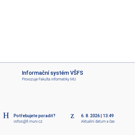
I
Informační systém VŠFS
S
Provozuje
Fakulta informatiky MU
V
Š
F
S
Potřebujete poradit?
6. 8. 2026
|
13:49
vsfsis@fi.muni.cz
Aktuální datum a čas