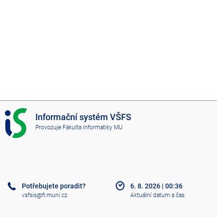
I
Informační systém VŠFS
S
Provozuje
Fakulta informatiky MU
V
Š
F
S
Potřebujete poradit?
6. 8. 2026
|
00:36
vsfsis@fi.muni.cz
Aktuální datum a čas