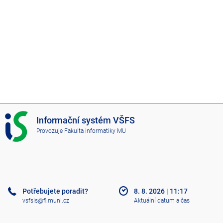
I
Informační systém VŠFS
S
Provozuje
Fakulta informatiky MU
V
Š
F
S
Potřebujete poradit?
8. 8. 2026
|
11:17
vsfsis@fi.muni.cz
Aktuální datum a čas