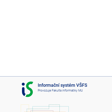
I
Informační systém VŠFS
S
Provozuje
Fakulta informatiky MU
V
Š
F
S