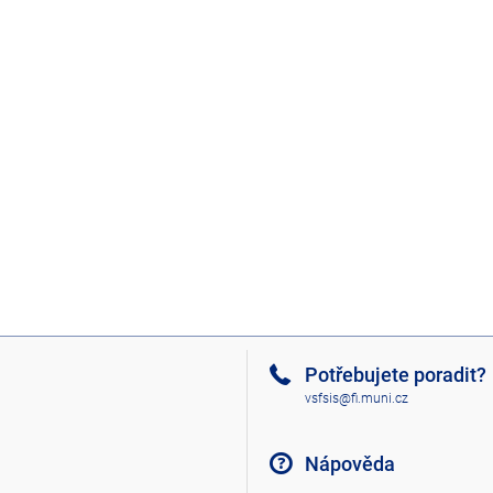
Potřebujete poradit?
vsfsis@fi.muni.cz
Nápověda