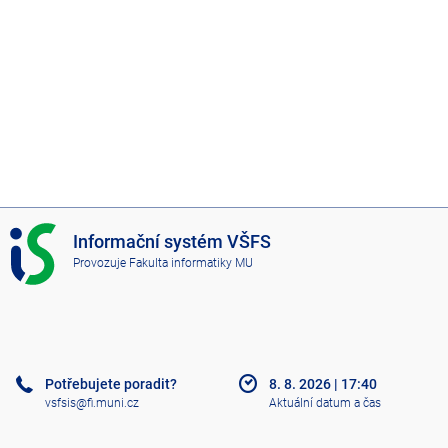
I
Informační systém VŠFS
S
Provozuje
Fakulta informatiky MU
V
Š
F
S
Potřebujete poradit?
8. 8. 2026
|
17:40
vsfsis@fi.muni.cz
Aktuální datum a čas