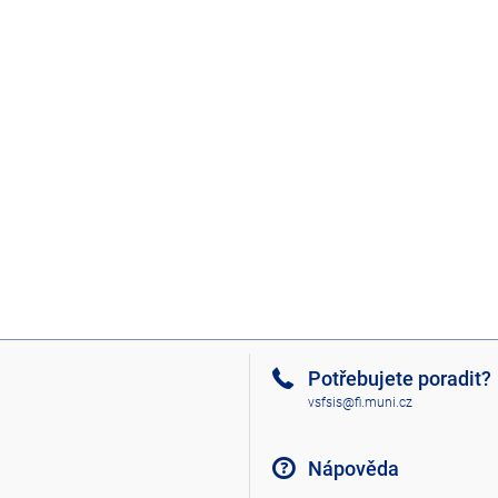
Potřebujete poradit?
vsfsis@fi.muni.cz
Nápověda