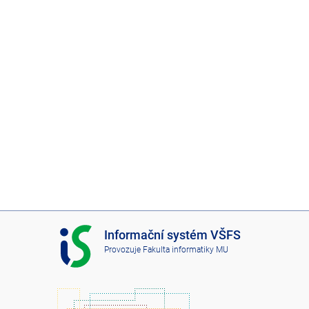
I
Informační systém VŠFS
S
Provozuje
Fakulta informatiky MU
V
Š
F
S