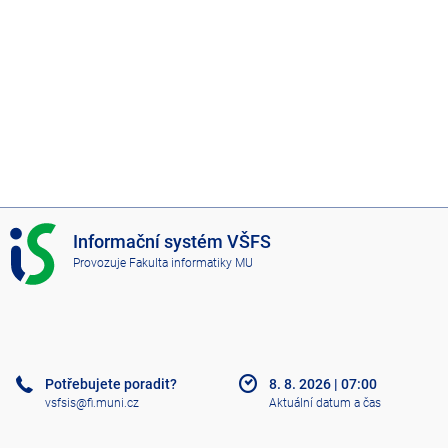
I
Informační systém VŠFS
S
Provozuje
Fakulta informatiky MU
V
Š
F
S
Potřebujete poradit?
8. 8. 2026
|
07:00
vsfsis@fi.muni.cz
Aktuální datum a čas