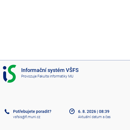
I
Informační systém VŠFS
S
Provozuje
Fakulta informatiky MU
V
Š
F
S
Potřebujete poradit?
6. 8. 2026
|
08:39
vsfsis@fi.muni.cz
Aktuální datum a čas