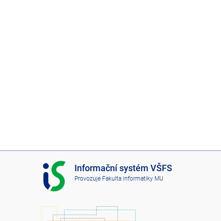
I
Informační systém VŠFS
S
Provozuje
Fakulta informatiky MU
V
Š
F
S