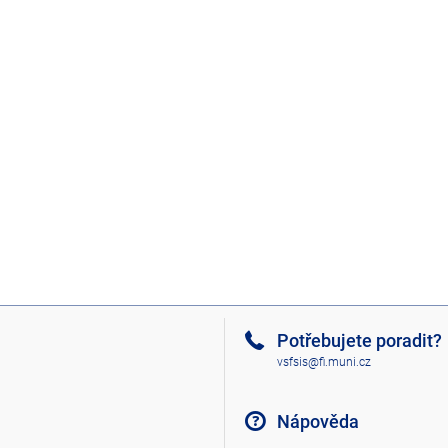
Potřebujete poradit?
vsfsis@fi.muni.cz
Nápověda