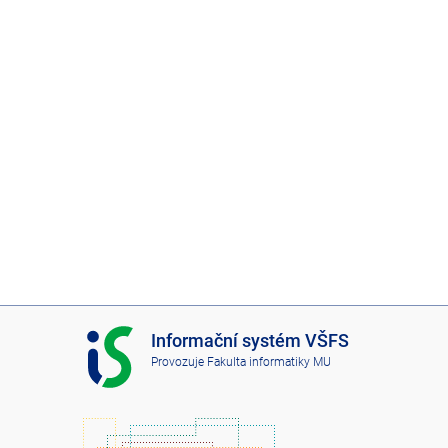
I
Informační systém VŠFS
S
Provozuje
Fakulta informatiky MU
V
Š
F
S