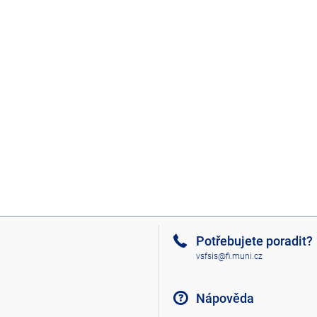
Potřebujete poradit?
vsfsis@fi.muni.cz
Nápověda