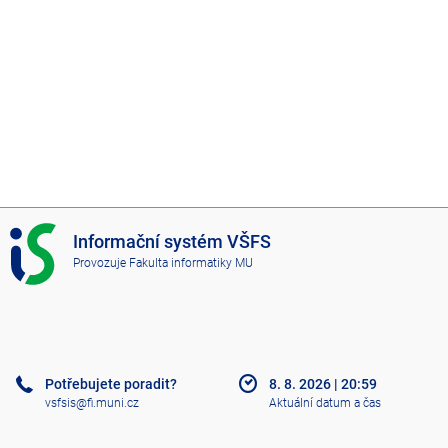
I
Informační systém VŠFS
S
Provozuje
Fakulta informatiky MU
V
Š
F
S
Potřebujete poradit?
8. 8. 2026
|
20:59
vsfsis@fi.muni.cz
Aktuální datum a čas