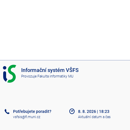
I
Informační systém VŠFS
S
Provozuje
Fakulta informatiky MU
V
Š
F
S
Potřebujete poradit?
8. 8. 2026
|
18:23
vsfsis@fi.muni.cz
Aktuální datum a čas