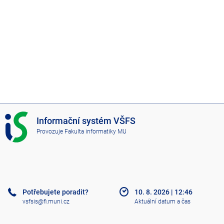
I
Informační systém VŠFS
S
Provozuje
Fakulta informatiky MU
V
Š
F
S
Potřebujete poradit?
10. 8. 2026
|
12:46
vsfsis@fi.muni.cz
Aktuální datum a čas