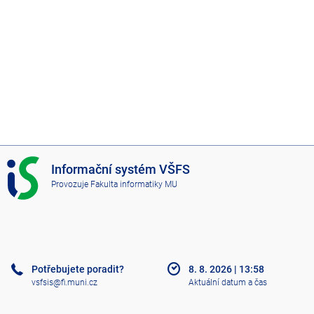
I
Informační systém VŠFS
S
Provozuje
Fakulta informatiky MU
V
Š
F
S
Potřebujete poradit?
8. 8. 2026
|
13:58
vsfsis@fi.muni.cz
Aktuální datum a čas