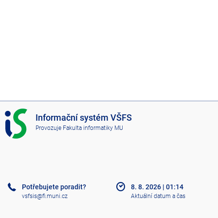
I
Informační systém VŠFS
S
Provozuje
Fakulta informatiky MU
V
Š
F
S
Potřebujete poradit?
8. 8. 2026
|
01:14
vsfsis@fi.muni.cz
Aktuální datum a čas