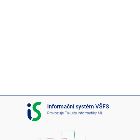
I
Informační systém VŠFS
S
Provozuje
Fakulta informatiky MU
V
Š
F
S