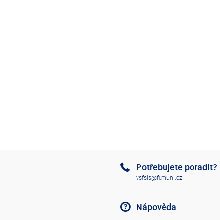
Potřebujete poradit?
vsfsis@fi.muni.cz
Nápověda