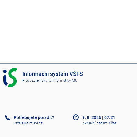
I
Informační systém VŠFS
S
Provozuje
Fakulta informatiky MU
V
Š
F
S
Potřebujete poradit?
9. 8. 2026
|
07:21
vsfsis@fi.muni.cz
Aktuální datum a čas