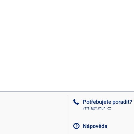
Potřebujete poradit?
vsfsis@fi.muni.cz
Nápověda