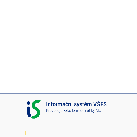
I
Informační systém VŠFS
S
Provozuje
Fakulta informatiky MU
V
Š
F
S