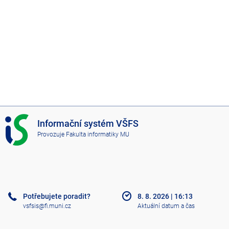
I
Informační systém VŠFS
S
Provozuje
Fakulta informatiky MU
V
Š
F
S
Potřebujete poradit?
8. 8. 2026
|
16:13
vsfsis@fi.muni.cz
Aktuální datum a čas