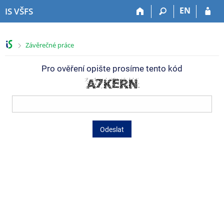
P
P
P
P
EN
IS VŠFS
ř
ř
ř
ř
e
e
e
e
s
s
s
s
>
Závěrečné práce
k
k
k
k
o
o
o
o
Pro ověření opište prosíme tento kód
č
č
č
č
i
i
i
i
t
t
t
t
n
n
n
n
a
a
a
a
h
h
o
p
Odeslat
o
l
b
a
r
a
s
t
n
v
a
i
í
i
h
č
l
č
k
i
k
u
š
u
t
u