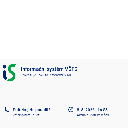
I
Informační systém VŠFS
S
Provozuje
Fakulta informatiky MU
V
Š
F
S
Potřebujete poradit?
8. 8. 2026
|
16:58
vsfsis@fi.muni.cz
Aktuální datum a čas