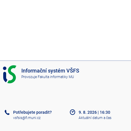
I
Informační systém VŠFS
S
Provozuje
Fakulta informatiky MU
V
Š
F
S
Potřebujete poradit?
9. 8. 2026
|
16:30
vsfsis@fi.muni.cz
Aktuální datum a čas