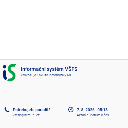
I
Informační systém VŠFS
S
Provozuje
Fakulta informatiky MU
V
Š
F
S
Potřebujete poradit?
7. 8. 2026
|
05:13
vsfsis@fi.muni.cz
Aktuální datum a čas