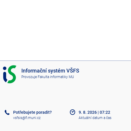
I
Informační systém VŠFS
S
Provozuje
Fakulta informatiky MU
V
Š
F
S
Potřebujete poradit?
9. 8. 2026
|
07:22
vsfsis@fi.muni.cz
Aktuální datum a čas