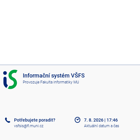
I
Informační systém VŠFS
S
Provozuje
Fakulta informatiky MU
V
Š
F
S
Potřebujete poradit?
7. 8. 2026
|
17:46
vsfsis@fi.muni.cz
Aktuální datum a čas