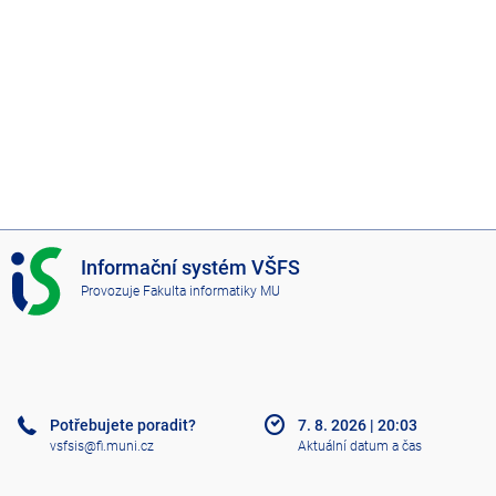
I
Informační systém VŠFS
S
Provozuje
Fakulta informatiky MU
V
Š
F
S
Potřebujete poradit?
7. 8. 2026
|
20:03
vsfsis@fi.muni.cz
Aktuální datum a čas