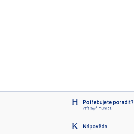
Potřebujete poradit?
vsfsis@fi.muni.cz
Nápověda