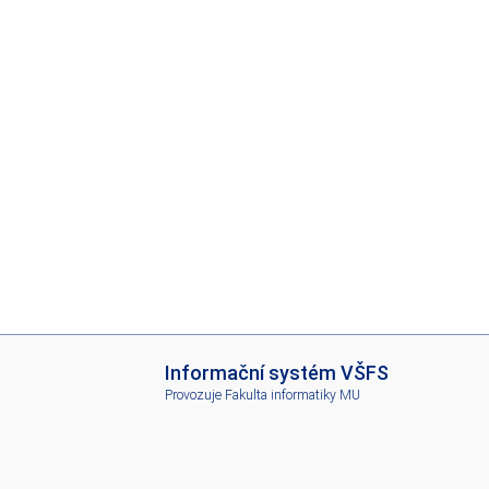
I
Informační systém VŠFS
S
Provozuje
Fakulta informatiky MU
V
Š
F
S