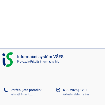
I
Informační systém VŠFS
S
Provozuje
Fakulta informatiky MU
V
Š
F
S
Potřebujete poradit?
6. 8. 2026
|
12:00
vsfsis@fi.muni.cz
Aktuální datum a čas