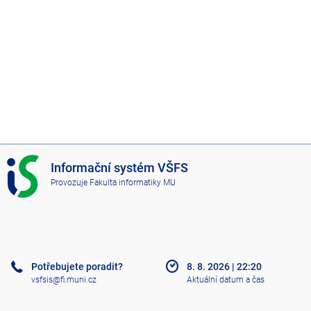
I
Informační systém VŠFS
S
Provozuje
Fakulta informatiky MU
V
Š
F
S
Potřebujete poradit?
8. 8. 2026
|
22:20
vsfsis@fi.muni.cz
Aktuální datum a čas