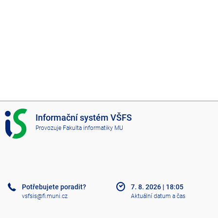
I
Informační systém VŠFS
S
Provozuje
Fakulta informatiky MU
V
Š
F
S
Potřebujete poradit?
7. 8. 2026
|
18:05
vsfsis@fi.muni.cz
Aktuální datum a čas