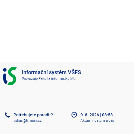
I
Informační systém VŠFS
S
Provozuje
Fakulta informatiky MU
V
Š
F
S
Potřebujete poradit?
9. 8. 2026
|
08:58
vsfsis@fi.muni.cz
Aktuální datum a čas