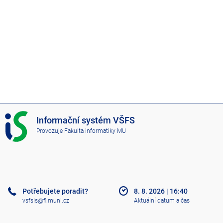
I
Informační systém VŠFS
S
Provozuje
Fakulta informatiky MU
V
Š
F
S
Potřebujete poradit?
8. 8. 2026
|
16:40
vsfsis@fi.muni.cz
Aktuální datum a čas