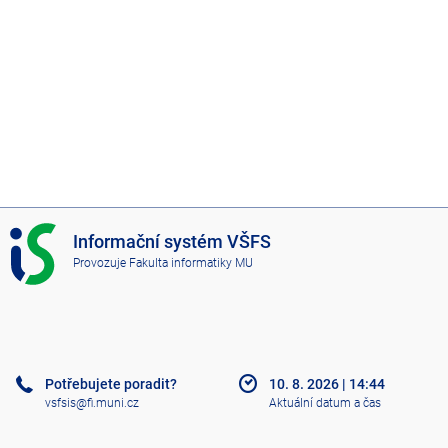
I
Informační systém VŠFS
S
Provozuje
Fakulta informatiky MU
V
Š
F
S
Potřebujete poradit?
10. 8. 2026
|
14:44
vsfsis@fi.muni.cz
Aktuální datum a čas