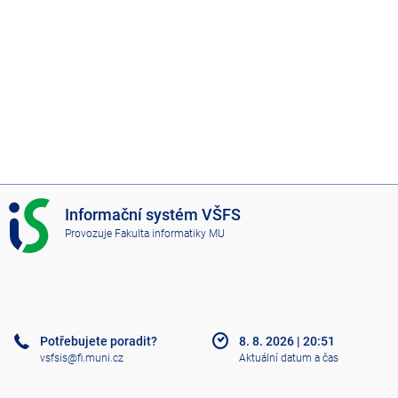
I
Informační systém VŠFS
S
Provozuje
Fakulta informatiky MU
V
Š
F
S
Potřebujete poradit?
8. 8. 2026
|
20:51
vsfsis@fi.muni.cz
Aktuální datum a čas