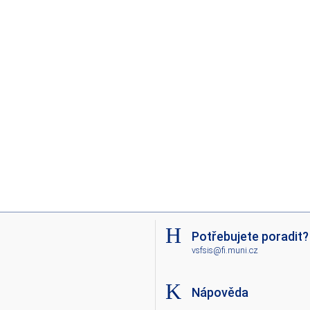
Potřebujete poradit?
vsfsis@fi.muni.cz
Nápověda