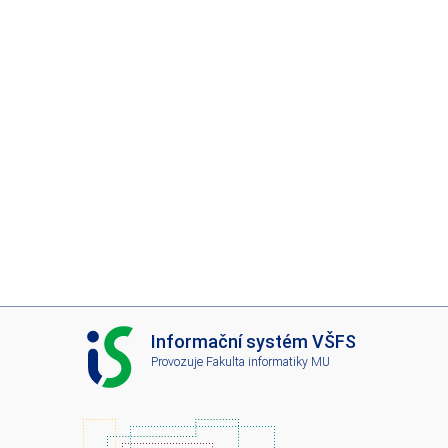
I
Informační systém VŠFS
S
Provozuje
Fakulta informatiky MU
V
Š
F
S