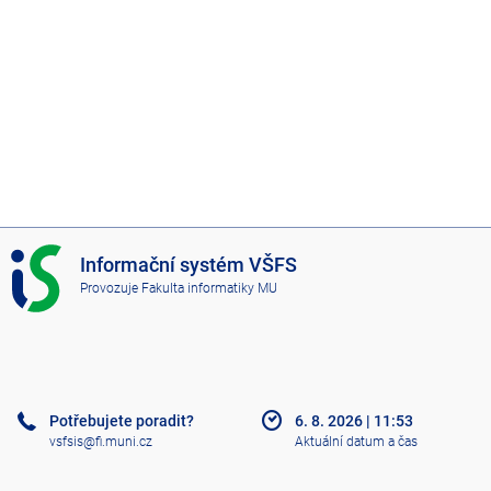
I
Informační systém VŠFS
S
Provozuje
Fakulta informatiky MU
V
Š
F
S
Potřebujete poradit?
6. 8. 2026
|
11:53
vsfsis@fi.muni.cz
Aktuální datum a čas