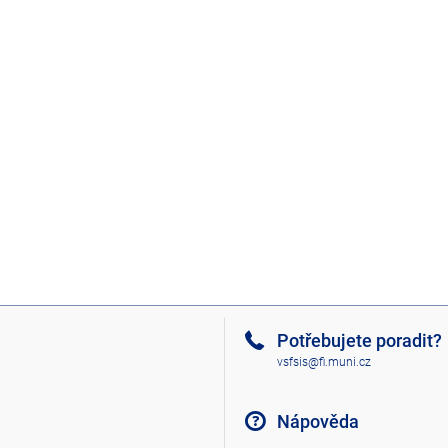
Potřebujete poradit?
vsfsis@fi.muni.cz
Nápověda