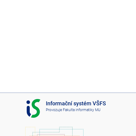
I
Informační systém VŠFS
S
Provozuje
Fakulta informatiky MU
V
Š
F
S