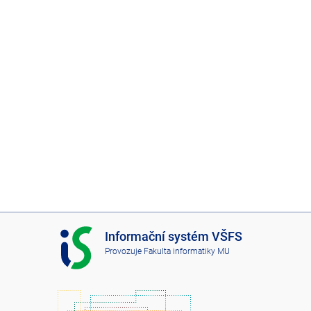
I
Informační systém VŠFS
S
Provozuje
Fakulta informatiky MU
V
Š
F
S