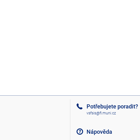
Potřebujete poradit?
vsfsis@fi.muni.cz
Nápověda