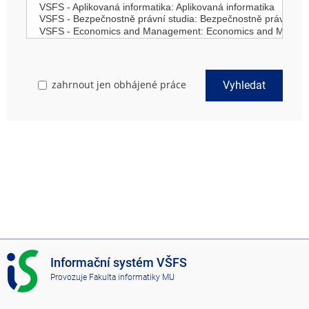
zahrnout jen obhájené práce
Vyhledat
I
Informační systém VŠFS
S
Provozuje
Fakulta informatiky MU
V
Š