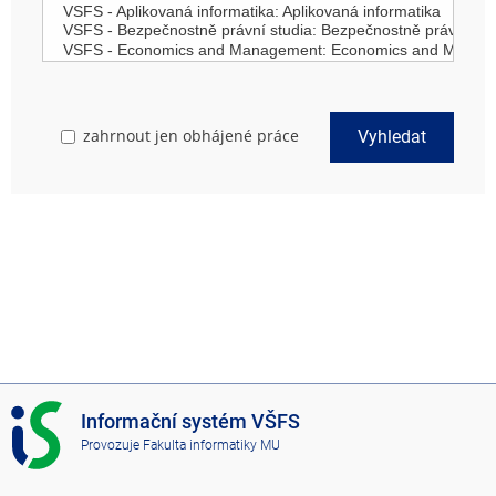
zahrnout jen obhájené práce
Vyhledat
I
Informační systém VŠFS
S
Provozuje
Fakulta informatiky MU
V
Š