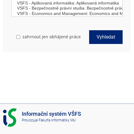
zahrnout jen obhájené práce
Vyhledat
I
Informační systém VŠFS
S
Provozuje
Fakulta informatiky MU
V
Š