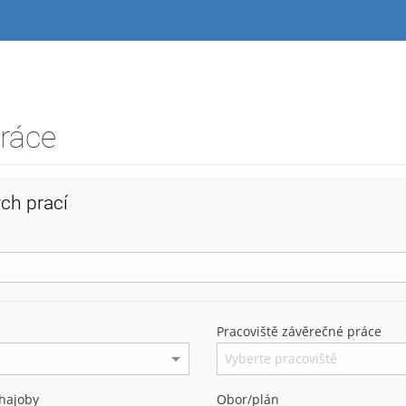
práce
ch prací
Pracoviště závěrečné práce
hajoby
Obor/plán