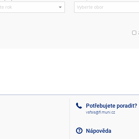
Potřebujete poradit?
vsfsis@fi.muni.cz
Nápověda