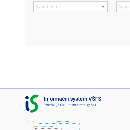
I
Informační systém VŠFS
S
Provozuje
Fakulta informatiky MU
V
Š
F
S