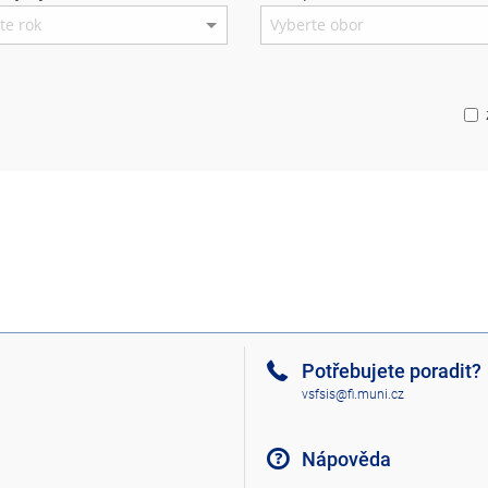
Potřebujete poradit?
vsfsis@fi.muni.cz
Nápověda