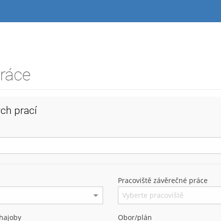
práce
ch prací
Pracoviště závěrečné práce
hajoby
Obor/plán