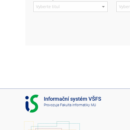
I
Informační systém VŠFS
S
Provozuje
Fakulta informatiky MU
V
Š
F
S