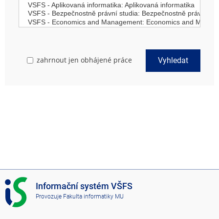
zahrnout jen obhájené práce
Vyhledat
I
Informační systém VŠFS
S
Provozuje
Fakulta informatiky MU
V
Š