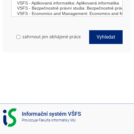
zahrnout jen obhájené práce
Vyhledat
I
Informační systém VŠFS
S
Provozuje
Fakulta informatiky MU
V
Š