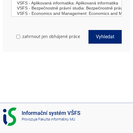
zahrnout jen obhájené práce
Vyhledat
I
Informační systém VŠFS
S
Provozuje
Fakulta informatiky MU
V
Š