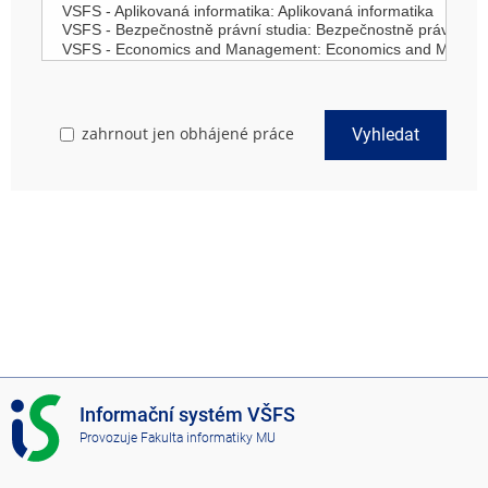
zahrnout jen obhájené práce
Vyhledat
I
Informační systém VŠFS
S
Provozuje
Fakulta informatiky MU
V
Š