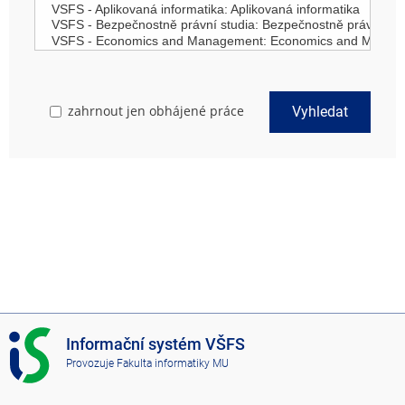
zahrnout jen obhájené práce
Vyhledat
I
Informační systém VŠFS
S
Provozuje
Fakulta informatiky MU
V
Š